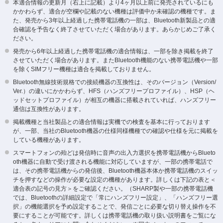
本適合情報の更新月（右上に記載）より4ヶ月以上前に発売されているにも
かかわらず、適合が空欄や記載のない機種は評価中か未確認の機種です。ま
た、発売から3年以上経過した携帯電話機の一部は、Bluetooth新製品との適
合確認を予告なく終了させていただく場合があります。あらかじめご了承く
ださい。
発売から6年以上経過した携帯電話機の適合情報は、一部を除き掲載を終了
させていただく場合があります。またBluetooth機能のない携帯電話機や一部
を除くSIMフリー機種は適合を掲載しておりません。
Bluetooth無線技術規格での接続機器の互換性は、そのバージョン（Version/
Ver.）の違いにかかわらず、HFS（ハンズフリープロファイル）、HSP（ヘ
ッドセットプロファイル）が相互の機器に搭載されていれば、ハンズフリー
通信は互換性があります。
掲載機種と当社製品との適合情報は実機での検査を基本に行っております
が、一部、当社のBluetooth機器の仕様同様機種での確認や仕様を元に掲載を
している機種があります。
スマートフォンの殆どは発信時に音声の出入力選択を携帯電話機からBlueto
oth機器に自動で受け渡される機能に対応していますが、一部の携帯電話で
は、その携帯電話機からの発信後、Bluetooth機器本体か携帯電話機のスイッ
チを押すなどの操作が必要な設定の機種があります。詳しくは下記の表と＜
適合表の記号の見方＞をご確認ください。（SHARP製や一部の携帯電話機
では、Bluetoothの詳細設定で「常にハンズフリー設定」、「ハンズフリー選
択」の機能選択を予め設定することで、発信ごとに必要な切り替え操作を不
要にすることが可能です。詳しくは携帯電話機の取り扱い説明書をご覧にな