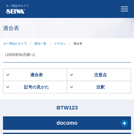
適合表
カー用品のセイワ
製品一覧
イヤホン
適合表
（2026年04月調べ)
適合表
注意点
記号の見かた
注釈
BTW123
docomo