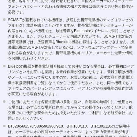
るか、各キャリアにお問い合わせください。※国内メーカーのフィーチャー
フォン＜ガラケー＞と言われる機種の殆どの機種は発信時に切り替え操作が
必要です。
SCMS-Tが搭載されている機種は、接続した携帯電話機のテレビ（ワンセグ/
フルセグ）放送を聴くことができますが、携帯電話機にテレビチューナーが
内蔵されていない機種では、放送音声をBluetoothワイヤレスで聞くことがで
きません。また、テレビチューナーが内蔵されていても、SCMS-T非対応の
携帯電話機では、放送音声をBluetooth機器に転送することができません。携
帯電話機にSCMS-Tが対応しているかは、ソフトウェアアップデートで変更
される場合がありますので、携帯電話機のキャリア、メーカーに最新の情報
をお問い合わせください。
Bluetooth機器を携帯電話機と接続してお使いになる場合は、必ず最初にペア
リングというお互いを認識する登録作業が必要になります。登録手順は機種
やメーカーによって異なりますので、お買い求め後は、必ず製品と携帯電話
機の取扱説明書をご覧になってからご使用ください。また、同一機種でもソ
フトウェアのバージョンアップによって、ペアリングや各種機能の操作方法
が変更になる場合があります。
ご使用にあたっては各都道府県の条例に従い、自動車の運転中にご使用され
る場合は、必ず安全な場所に停車してから全ての操作を行ってください。航
空機でのご使用は安全のためお控えいただくか、ご利用になる航空会社にお
問い合わせください。
BT520/560/570/580/590/900/910、BTF100/110、BTR100/110のご使用時
は、カーステレオの性能やオーディオソースによって出力音量の差が出ま