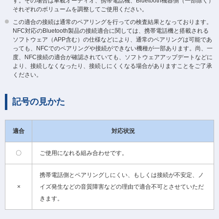
す。その場合は車載オーディオ、携帯電話機、Bluetooth機器側（一部除く）
それぞれのボリュームを調整してご使用ください。
この適合の接続は通常のペアリングを行っての検査結果となっております。
NFC対応のBluetooth製品の接続適合に関しては、携帯電話機と搭載される
ソフトウェア（APP含む）の仕様などにより、通常のペアリングは可能であ
っても、NFCでのペアリングや接続ができない機種が一部あります。尚、一
度、NFC接続の適合が確認されていても、ソフトウェアアップデートなどに
より、接続しなくなったり、接続しにくくなる場合がありますことをご了承
ください。
記号の見かた
適合
対応状況
〇
ご使用になれる組み合わせです。
携帯電話側とペアリングしにくい、もしくは接続が不安定、ノ
×
イズ発生などの音質障害などの理由で適合不可とさせていただ
きます。