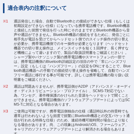
適合表内の注釈について
通話発信した場合、自動でBluetoothとの接続ができない仕様（もしくは
初期設定ができない仕様）になっている携帯電話機です。Bluetooth機器
と接続した状態で発信を行った時にそのままですとBluetooth機器から音
声や通話ができません。Bluetooth機器の接続をするために、発信ごとに
相手先が電話を受けてからヘッドセット側でのスイッチ操作の切り替え
が必要か、携帯電話機側でのキー操作が必要となります（ヘッドセット
機器での切り替え操作は、メインスイッチを短く１回押す、長く押すな
ど機種によって違いますので、製品の取扱説明書をご確認ください）。
シャープ製やパナソニック製の携帯電話機やスマートフォンの一部で
は、携帯電話機側のBluetooth詳細設定の項目の中で「常にハンズフリ
ー」設定（もしくは「ハンズフリー」）の設定をONにすることで、Blue
tooth通話機器への手動での接続切り替え操作を省略して、自動でハンズ
フリー通話に移行する事が可能です。詳しくは携帯電話機の取り扱い説
明書をご確認ください。
通話は問題ありませんが、携帯電話側がA2DP（アドバンスド・オーディ
オ・ディストリビューション・プロファイル）、SCMS-T対応でない
為、ワンセグ、著作権保護のかけられた音源をヘッドセットで聞くこと
ができません。携帯電話機側のソフトウェアアップデートによってはSC
MS-Tに対応となる場合があります。
ご使用は可能ですが、携帯電話側独自の仕様（通話時以外の待受時でも
通常は行われないような頻度で頻繁にBluetooth機器との交互パケット通
信が行われる特殊な仕様）のため、連続待機可能時間が場合により短く
なる場合があります。尚、この現象はAndroidのOS、ファームウェア、
キャリアのソフトウェアアップデートにより解消される場合もありま
す。