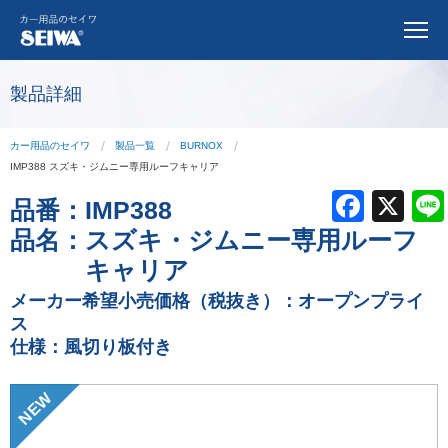
製品詳細
カー用品のセイワ
製品一覧
BURNOX
IMP388 スズキ・ジムニー専用ルーフキャリア
F
X
品番：
IMP388
a
品名：
スズキ・ジムニー専用ルーフ
c
キャリア
e
メーカー希望小売価格（税抜き）：オープンプライ
ス
b
仕様：風切り板付き
o
o
NEW
k