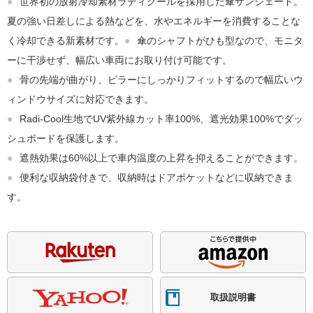
●
世界初の放射冷却素材ラディクールを採用した傘サンシェード。
夏の強い日差しによる熱などを、水やエネルギーを消費することな
く冷却できる新素材です。
●
傘のシャフトがひも型なので、モニタ
ーに干渉せず、幅広い車両にお取り付け可能です。
●
骨の先端が曲がり、ピラーにしっかりフィットするので幅広いウ
ィンドウサイズに対応できます。
●
Radi-Cool生地でUV紫外線カット率100%、遮光効果100%でダッ
シュボードを保護します。
●
遮熱効果は60%以上で車内温度の上昇を抑えることができます。
●
便利な収納袋付きで、収納時はドアポケットなどに収納できま
す。
取扱説明書