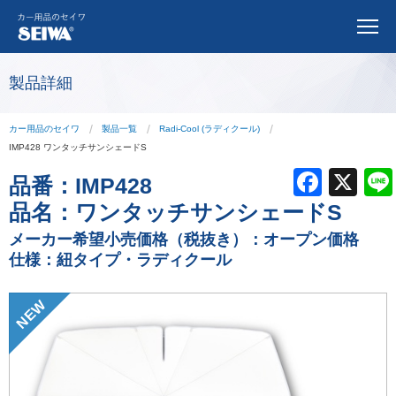
製品詳細
カー用品のセイワ
製品一覧
Radi-Cool (ラディクール)
IMP428 ワンタッチサンシェードS
F
X
品番：
IMP428
a
品名：
ワンタッチサンシェードS
c
メーカー希望小売価格（税抜き）：オープン価格
仕様：紐タイプ・ラディクール
e
b
NEW
o
o
k