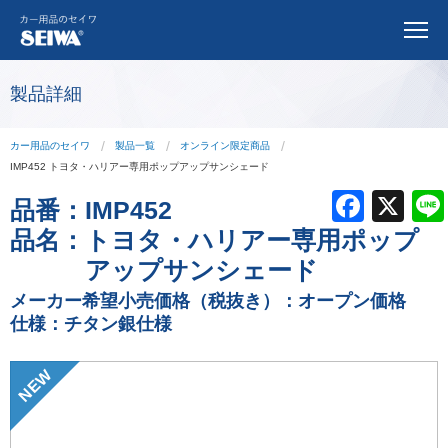
製品詳細
カー用品のセイワ
製品一覧
オンライン限定商品
IMP452 トヨタ・ハリアー専用ポップアップサンシェード
F
X
品番：
IMP452
a
品名：
トヨタ・ハリアー専用ポップ
c
アップサンシェード
e
メーカー希望小売価格（税抜き）：オープン価格
仕様：チタン銀仕様
b
o
NEW
o
k