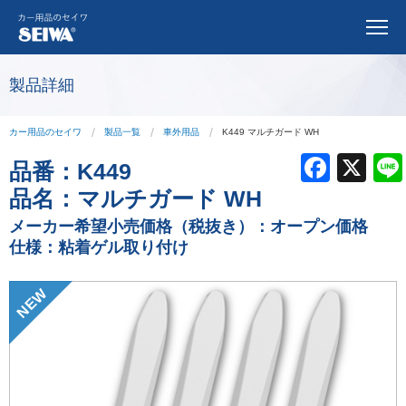
製品詳細
カー用品のセイワ
製品一覧
車外用品
K449 マルチガード WH
F
X
品番：
K449
a
品名：
マルチガード WH
c
メーカー希望小売価格（税抜き）：オープン価格
仕様：粘着ゲル取り付け
e
b
NEW
o
o
k