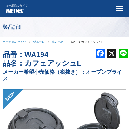
製品詳細
カー用品のセイワ
製品一覧
車内用品
WA194 カフェアッシュL
F
X
品番：
WA194
a
品名：
カフェアッシュL
c
メーカー希望小売価格（税抜き）：オープンプライ
ス
e
b
NEW
o
o
k