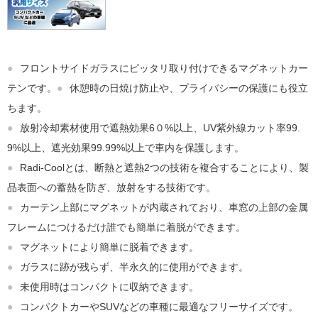
●
フロントサイドガラスにピッタリ取り付けできるマグネットカー
テンです。
●
休憩時の日焼け防止や、プライバシーの保護にも役立
ちます。
●
放射冷却素材使用で遮熱効果6０%以上、UV紫外線カット率99.
9%以上、遮光効果99.99%以上で車内を保護します。
●
Radi-Coolとは、断熱と遮熱2つの技術を複合することにより、製
品表面への蓄熱を防ぎ、放射をする技術です。
●
カーテン上部にマグネットが内蔵されており、車窓の上部の金属
フレームにつけるだけ誰でも簡単に着脱ができます。
●
マグネットにより簡単に脱着できます。
●
ガラスに跡が残らず、半永久的に使用ができます。
●
未使用時はコンパクトに収納できます。
●
コンパクトカーやSUVなどの車種に最適なフリーサイズです。