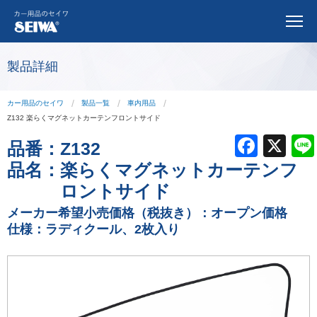
製品詳細
カー用品のセイワ
製品一覧
車内用品
Z132 楽らくマグネットカーテンフロントサイド
F
X
品番：
Z132
a
品名：
楽らくマグネットカーテンフ
c
ロントサイド
e
メーカー希望小売価格（税抜き）：オープン価格
仕様：ラディクール、2枚入り
b
o
o
k