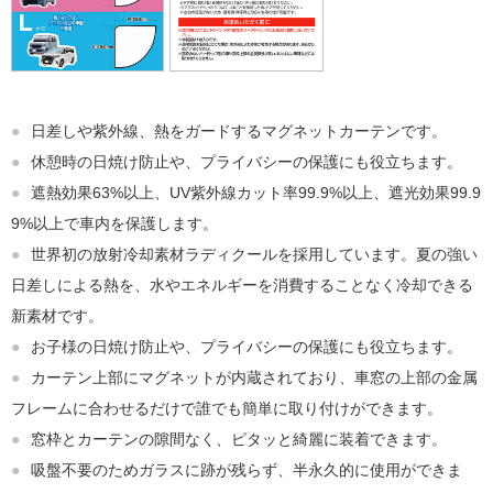
●
日差しや紫外線、熱をガードするマグネットカーテンです。
●
休憩時の日焼け防止や、プライバシーの保護にも役立ちます。
●
遮熱効果63%以上、UV紫外線カット率99.9%以上、遮光効果99.9
9%以上で車内を保護します。
●
世界初の放射冷却素材ラディクールを採用しています。夏の強い
日差しによる熱を、水やエネルギーを消費することなく冷却できる
新素材です。
●
お子様の日焼け防止や、プライバシーの保護にも役立ちます。
●
カーテン上部にマグネットが内蔵されており、車窓の上部の金属
フレームに合わせるだけで誰でも簡単に取り付けができます。
●
窓枠とカーテンの隙間なく、ピタッと綺麗に装着できます。
●
吸盤不要のためガラスに跡が残らず、半永久的に使用ができま