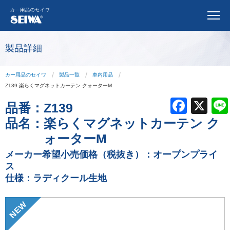
製品詳細
カー用品のセイワ
製品一覧
車内用品
Z139 楽らくマグネットカーテン クォーターM
F
X
品番：
Z139
a
品名：
楽らくマグネットカーテン ク
c
ォーターM
e
メーカー希望小売価格（税抜き）：オープンプライ
ス
b
仕様：ラディクール生地
o
o
NEW
k