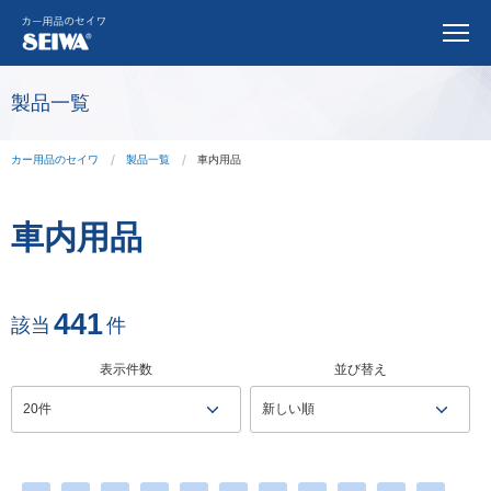
製品一覧
カー用品のセイワ
製品一覧
車内用品
車内用品
441
該当
件
表示件数
並び替え
20件
新しい順