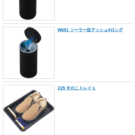
W651 ソーラー缶アッシュ4ロング
Z25 すのこトレイ L