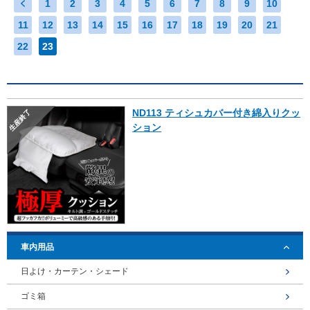
1
2
3
4
5
6
7
8
9
10
11
12
13
14
15
16
17
18
19
20
21
22
23
ND113 ティシュカバー付き綿入りクッ
生産終了
ション
車内用品
日よけ・カーテン・シェード
ゴミ箱