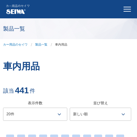
製品一覧
カー用品のセイワ
製品一覧
車内用品
車内用品
441
該当
件
表示件数
並び替え
20件
新しい順