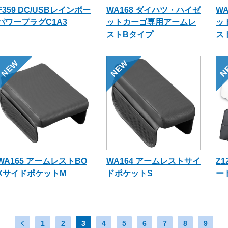
F359 DC/USBレインボー
WA168 ダイハツ・ハイゼ
W
パワープラグC1A3
ットカーゴ専用アームレ
ッ
ストBタイプ
ス
NEW
NEW
N
WA165 アームレストBO
WA164 アームレストサイ
Z
XサイドポケットM
ドポケットS
ー
1
2
3
4
5
6
7
8
9