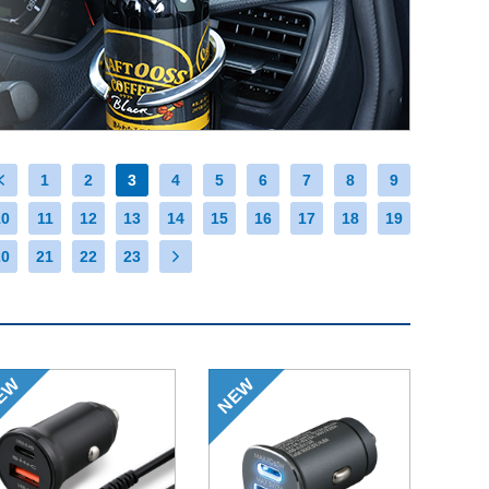
1
2
3
4
5
6
7
8
9
10
11
12
13
14
15
16
17
18
19
20
21
22
23
EW
NEW