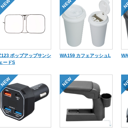
NEW
NEW
N
Z123 ポップアップサンシ
WA159 カフェアッシュL
W
ェードS
NEW
NEW
N