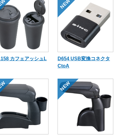
EW
NEW
A158 カフェアッシュL
D654 USB変換コネクタ
CtoA
EW
NEW